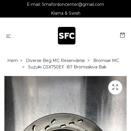
E-mail:
Smafordoncenter@gmail.com
Klarna & Swish
Hem
Diverse Beg MC Reservdelar
Bromsar MC
Suzuki GSX750EF -87 Bromsskiva Bak