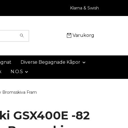
Klarna & Swish
Varukorg
agnat
Diverse Begagnade Kåpor
k
N.O.S
v Bromsskiva Fram
ki GSX400E -82