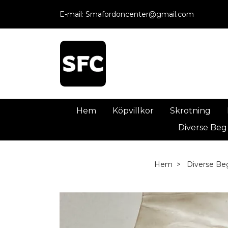
E-mail:
Smafordoncenter@gmail.com
Hem
Köpvillkor
Skrotning
Diverse Beg
Hem
Diverse Be