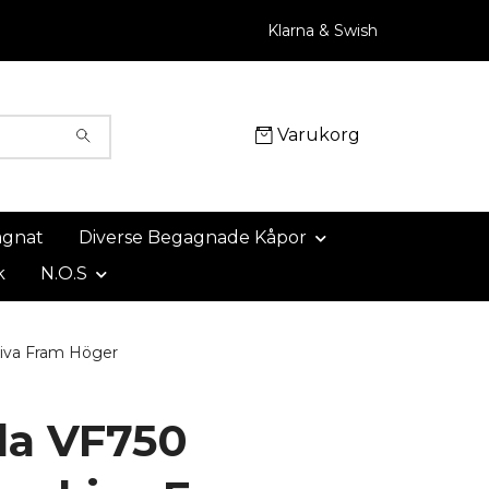
Klarna & Swish
Varukorg
agnat
Diverse Begagnade Kåpor
k
N.O.S
iva Fram Höger
a VF750