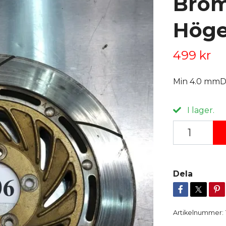
Brom
Höge
499 kr
Min 4.0 mmD
I lager.
Dela
Artikelnummer: