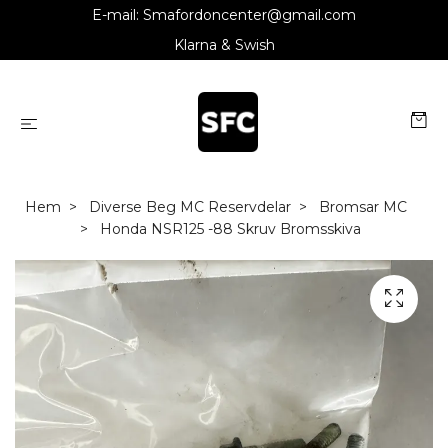
E-mail:
Smafordoncenter@gmail.com
Klarna & Swish
Hem
Diverse Beg MC Reservdelar
Bromsar MC
Honda NSR125 -88 Skruv Bromsskiva