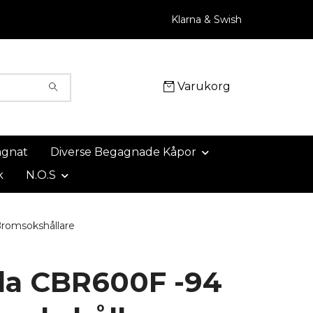
Klarna & Swish
Varukorg
agnat
Diverse Begagnade Kåpor
k
N.O.S
omsokshållare
a CBR600F -94