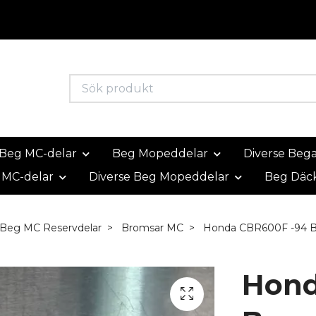
Beg MC-delar
Beg Mopeddelar
Diverse Beg
 MC-delar
Diverse Beg Mopeddelar
Beg Däc
 Beg MC Reservdelar
Bromsar MC
Honda CBR600F -94 Br
Hond