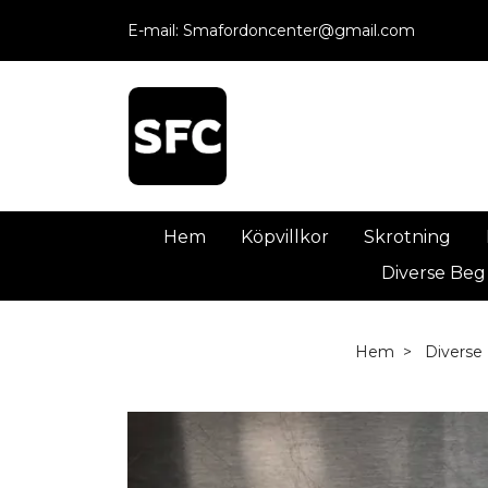
E-mail:
Smafordoncenter@gmail.com
Hem
Köpvillkor
Skrotning
Diverse Beg
Hem
Diverse