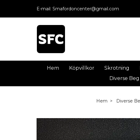
E-mail:
Smafordoncenter@gmail.com
Hem
Köpvillkor
Skrotning
Diverse Beg
Hem
Diverse B