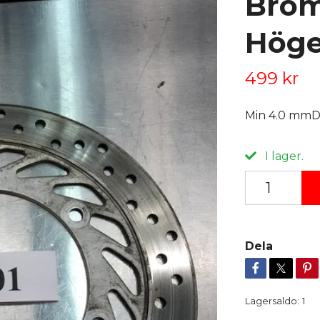
Brom
Höge
499 kr
Min 4.0 mmD
I lager.
Dela
Lagersaldo:
1