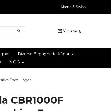
Klarna & Swish
Varukorg
agnat
Diverse Begagnade Kåpor
k
N.O.S
kiva Fram Höger
a CBR1000F