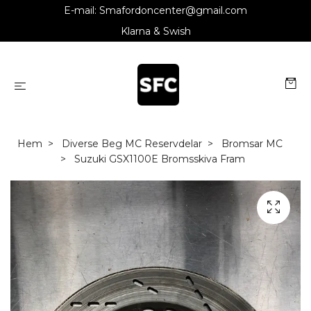
E-mail:
Smafordoncenter@gmail.com
Klarna & Swish
Hem
Diverse Beg MC Reservdelar
Bromsar MC
Suzuki GSX1100E Bromsskiva Fram