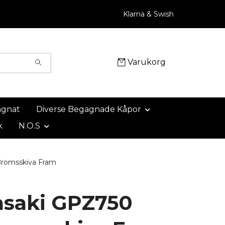
Klarna & Swish
Varukorg
agnat
Diverse Begagnade Kåpor
k
N.O.S
romsskiva Fram
saki GPZ750