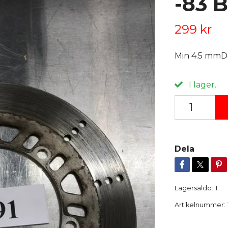
-83 
299 kr
Min 4.5 mmD
I lager.
Dela
Lagersaldo:
1
Artikelnummer: