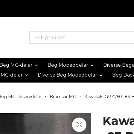
Beg MC-delar
Beg Mopeddelar
Diverse Beg
 MC-delar
Diverse Beg Mopeddelar
Beg Däc
Beg MC Reservdelar
Bromsar MC
Kawasaki GPZ750 -83 B
Kawa