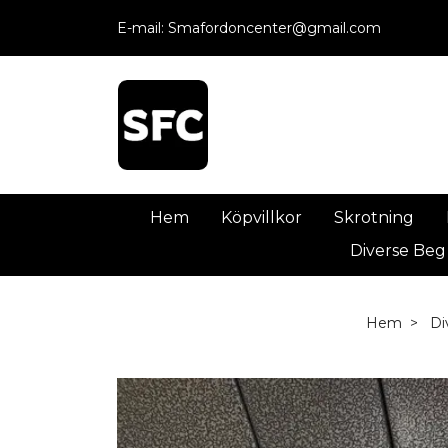
E-mail:
Smafordoncenter@gmail.com
Hem
Köpvillkor
Skrotning
Diverse Beg
Hem
Di