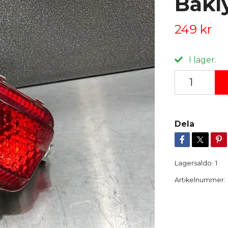
Bakl
249 kr
I lager.
Dela
Lagersaldo:
1
Artikelnummer: