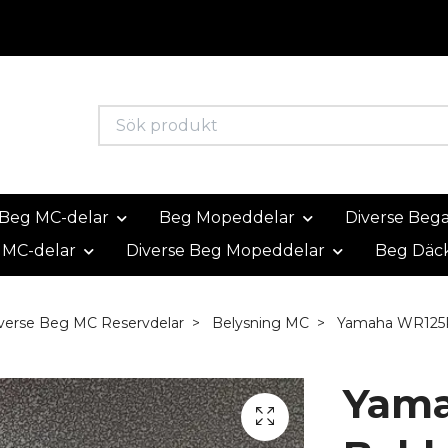
Beg MC-delar
Beg Mopeddelar
Diverse Beg
 MC-delar
Diverse Beg Mopeddelar
Beg Däc
verse Beg MC Reservdelar
Belysning MC
Yamaha WR125R
Yam