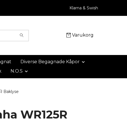
Klarna & Swish
Varukorg
agnat
Diverse Begagnade Kåpor
k
N.O.S
 Baklyse
aha WR125R