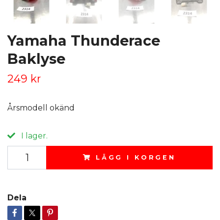
Yamaha Thunderace
Baklyse
249 kr
Årsmodell okänd
I lager.
LÄGG I KORGEN
Dela