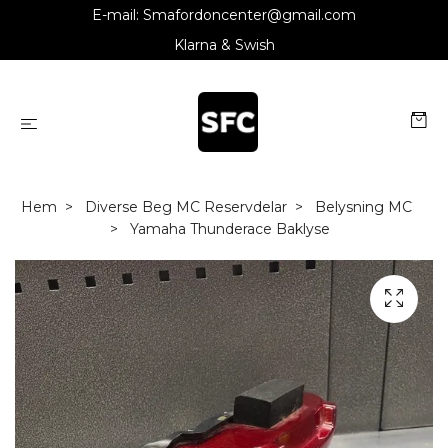
E-mail:
Smafordoncenter@gmail.com
Klarna & Swish
Hem
Diverse Beg MC Reservdelar
Belysning MC
Yamaha Thunderace Baklyse