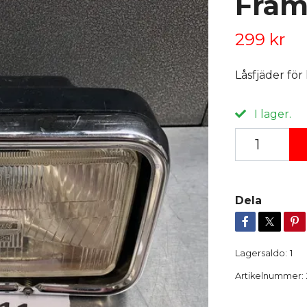
Fram
299 kr
Låsfjäder fö
I lager.
Dela
Lagersaldo:
1
Artikelnummer: