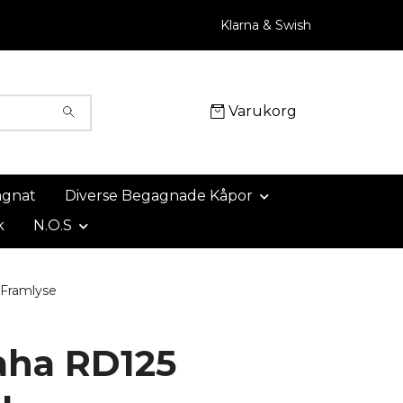
Klarna & Swish
Varukorg
agnat
Diverse Begagnade Kåpor
k
N.O.S
Framlyse
ha RD125