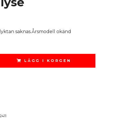
lyse
r lyktan saknas.Årsmodell okänd
LÄGG I KORGEN
2411