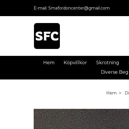
E-mail:
Smafordoncenter@gmail.com
Hem
Köpvillkor
Skrotning
Diverse Beg
Hem
D