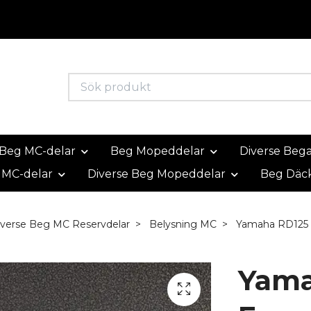
Beg MC-delar
Beg Mopeddelar
Diverse Beg
 MC-delar
Diverse Beg Mopeddelar
Beg Däc
iverse Beg MC Reservdelar
Belysning MC
Yamaha RD125 
Yama