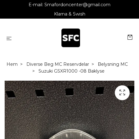
E-mail:
Smafordoncenter@gmail.com
Klarna & Swish
Hem
Diverse Beg MC Reservdelar
Belysning MC
Suzuki GSXR1000 -08 Baklyse