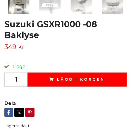
Suzuki GSXR1000 -08
Baklyse
349 kr
I lager.
LÄGG I KORGEN
Dela
Lagersaldo:
1