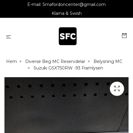
E-mail:
Smafordoncenter@gmail.com
Klarna & Swish
Hem
Diverse Beg MC Reservdelar
Belysning MC
Suzuki GSX750RW -93 Framlysen