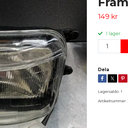
Fram
149 kr
I lager.
Dela
Lagersaldo:
1
Artikelnummer: