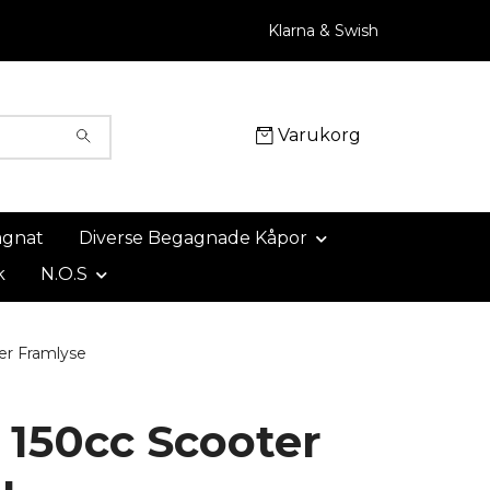
Klarna & Swish
Varukorg
agnat
Diverse Begagnade Kåpor
k
N.O.S
er Framlyse
 150cc Scooter