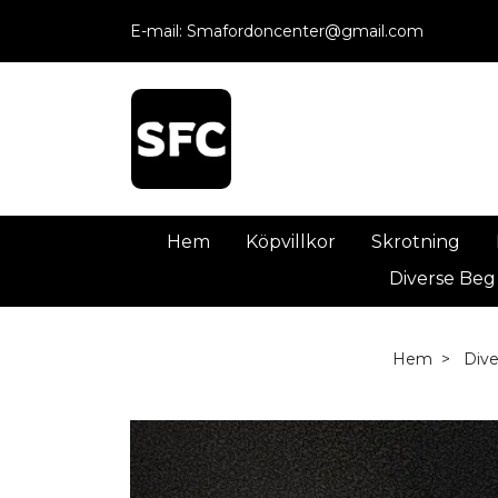
E-mail:
Smafordoncenter@gmail.com
Hem
Köpvillkor
Skrotning
Diverse Beg
Hem
Div