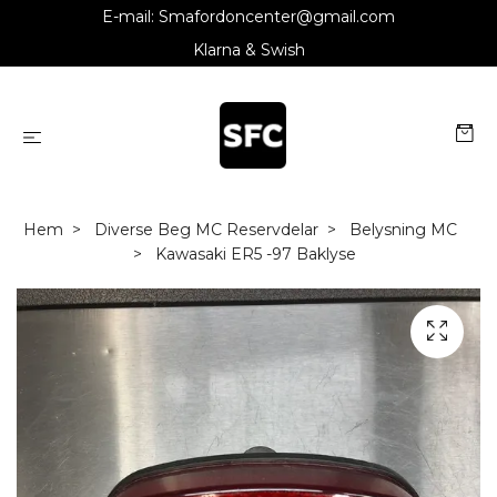
E-mail:
Smafordoncenter@gmail.com
Klarna & Swish
Hem
Diverse Beg MC Reservdelar
Belysning MC
Kawasaki ER5 -97 Baklyse