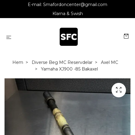
E-mail:
Smafordoncenter@gmail.com
Klarna & Swish
Hem
Diverse Beg MC Reservdelar
Axel MC
Yamaha XJ900 -85 Bakaxel