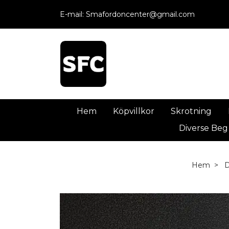
E-mail:
Smafordoncenter@gmail.com
Hem
Köpvillkor
Skrotning
Diverse Beg
Hem
D