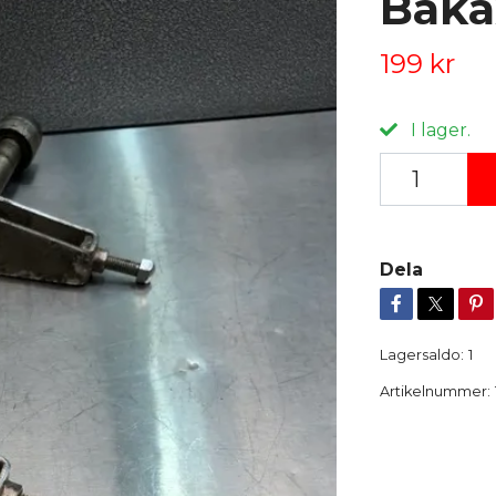
Baka
199 kr
I lager.
Dela
Lagersaldo:
1
Artikelnummer: