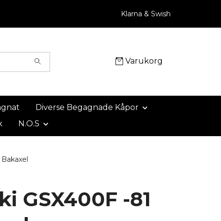
Klarna & Swish
Varukorg
agnat
Diverse Begagnade Kåpor
k
N.O.S
 Bakaxel
ki GSX400F -81