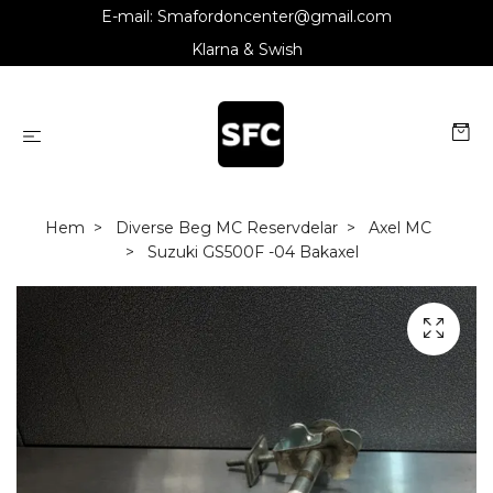
E-mail:
Smafordoncenter@gmail.com
Klarna & Swish
Hem
Diverse Beg MC Reservdelar
Axel MC
Suzuki GS500F -04 Bakaxel