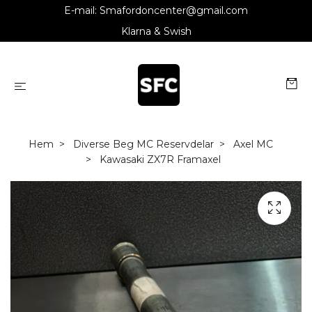
E-mail:
Smafordoncenter@gmail.com
Klarna & Swish
Hem
Diverse Beg MC Reservdelar
Axel MC
Kawasaki ZX7R Framaxel