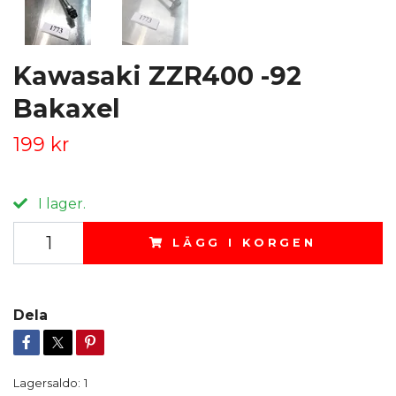
Kawasaki ZZR400 -92
Bakaxel
199 kr
I lager.
LÄGG I KORGEN
Dela
Lagersaldo:
1