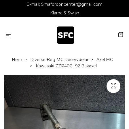
E-mail:
Smafordoncenter@gmail.com
Klarna & Swish
Hem
Diverse Beg MC Reservdelar
Axel MC
Kawasaki ZZR400 -92 Bakaxel