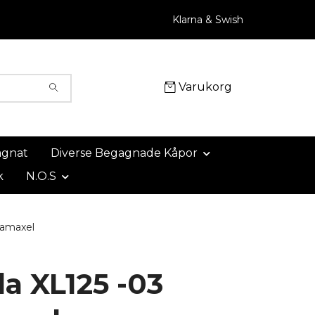
Klarna & Swish
Varukorg
agnat
Diverse Begagnade Kåpor
k
N.O.S
ramaxel
a XL125 -03