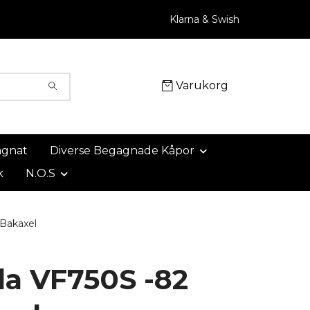
Klarna & Swish
Varukorg
agnat
Diverse Begagnade Kåpor
k
N.O.S
Bakaxel
a VF750S -82