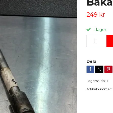
Baka
249 kr
I lager.
Dela
Lagersaldo:
1
Artikelnummer: