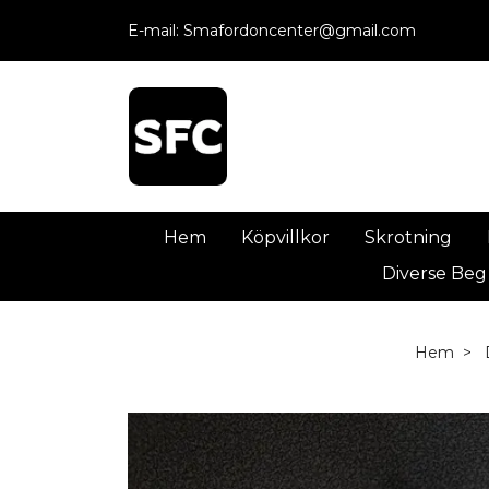
E-mail:
Smafordoncenter@gmail.com
Hem
Köpvillkor
Skrotning
Diverse Beg
Hem