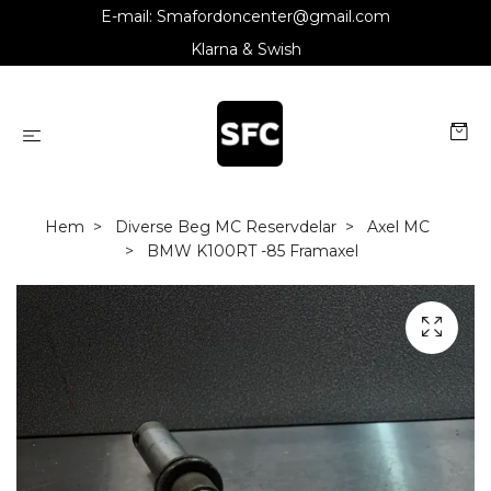
E-mail:
Smafordoncenter@gmail.com
Klarna & Swish
Hem
Diverse Beg MC Reservdelar
Axel MC
BMW K100RT -85 Framaxel