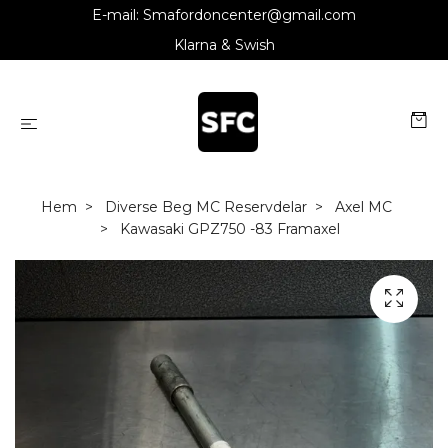
E-mail:
Smafordoncenter@gmail.com
Klarna & Swish
Hem
Diverse Beg MC Reservdelar
Axel MC
Kawasaki GPZ750 -83 Framaxel