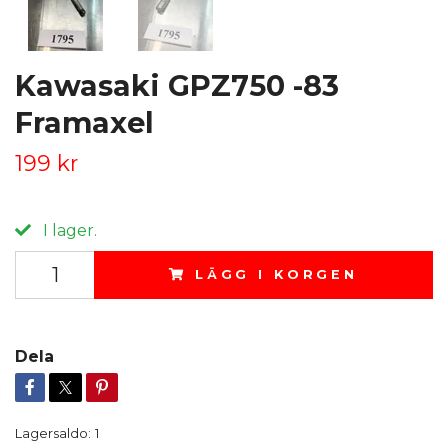
Kawasaki GPZ750 -83
Framaxel
199 kr
I lager.
LÄGG I KORGEN
Dela
Lagersaldo:
1