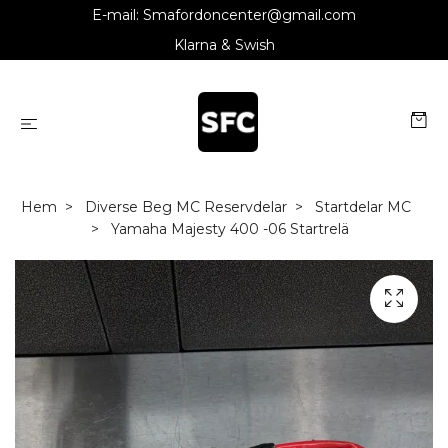
E-mail:
Smafordoncenter@gmail.com
Klarna & Swish
Hem
Diverse Beg MC Reservdelar
Startdelar MC
Yamaha Majesty 400 -06 Startrelä