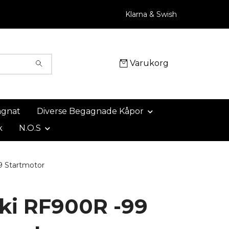
Klarna & Swish
Varukorg
agnat
Diverse Begagnade Kåpor
k
N.O.S
 Startmotor
ki RF900R -99