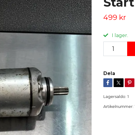
Star
499 kr
I lager.
Dela
Lagersaldo:
1
Artikelnummer: