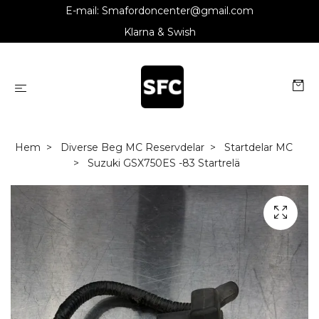
E-mail:
Smafordoncenter@gmail.com
Klarna & Swish
Hem
Diverse Beg MC Reservdelar
Startdelar MC
Suzuki GSX750ES -83 Startrelä