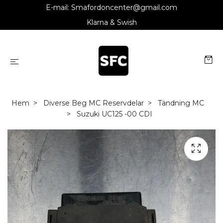
E-mail:
Smafordoncenter@gmail.com
Klarna & Swish
Hem
Diverse Beg MC Reservdelar
Tändning MC
Suzuki UC125 -00 CDI