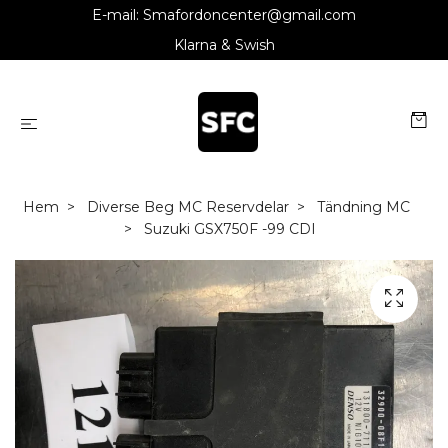
E-mail:
Smafordoncenter@gmail.com
Klarna & Swish
Hem
Diverse Beg MC Reservdelar
Tändning MC
Suzuki GSX750F -99 CDI