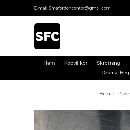
E-mail:
Smafordoncenter@gmail.com
Hem
Köpvillkor
Skrotning
Diverse Beg
Hem
Diver