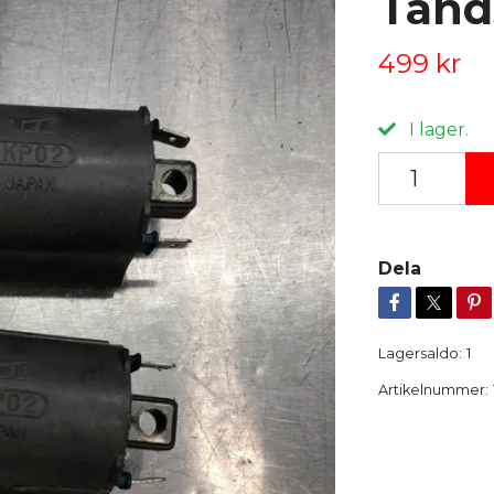
Tänd
499 kr
I lager.
Dela
Lagersaldo:
1
Artikelnummer: