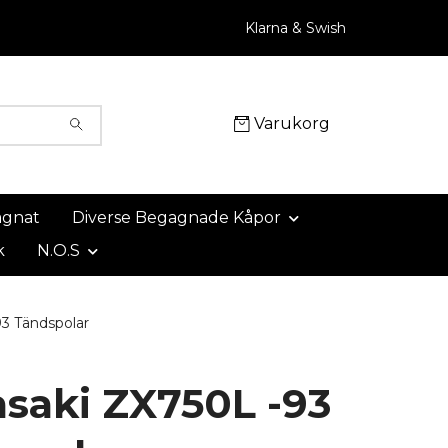
Klarna & Swish
Varukorg
agnat
Diverse Begagnade Kåpor
k
N.O.S
3 Tändspolar
saki ZX750L -93