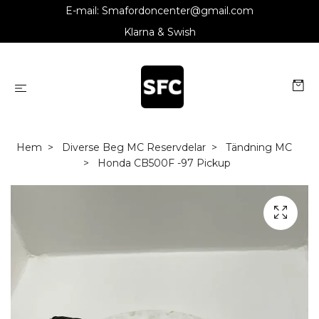
E-mail:
Smafordoncenter@gmail.com
Klarna & Swish
Hem
Diverse Beg MC Reservdelar
Tändning MC
Honda CB500F -97 Pickup