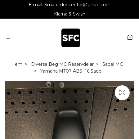
E-mail:
Smafordoncenter@gmail.com
Klarna & Swish
Hem
Diverse Beg MC Reservdelar
Sadel MC
Yamaha MT07 ABS -16 Sadel