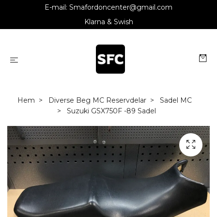
E-mail:
Smafordoncenter@gmail.com
Klarna & Swish
Hem
Diverse Beg MC Reservdelar
Sadel MC
Suzuki GSX750F -89 Sadel