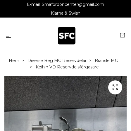
E-mail:
Smafordoncenter@gmail.com
Klarna & Swish
Hem
Diverse Beg MC Reservdelar
Bränsle MC
Keihin VD Reservdelsförgasare