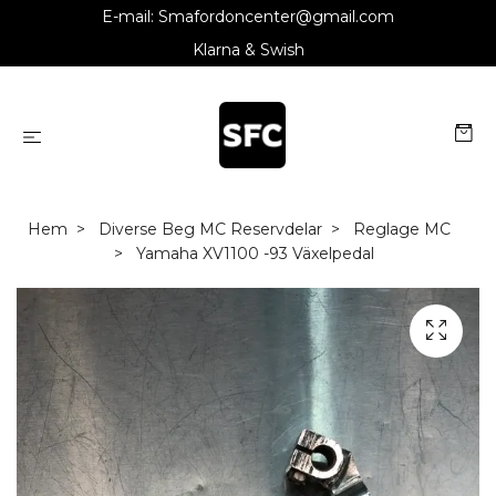
E-mail:
Smafordoncenter@gmail.com
Klarna & Swish
Hem
Diverse Beg MC Reservdelar
Reglage MC
Yamaha XV1100 -93 Växelpedal