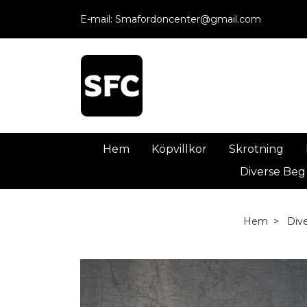
E-mail:
Smafordoncenter@gmail.com
Hem
Köpvillkor
Skrotning
Diverse Beg
Hem
Div