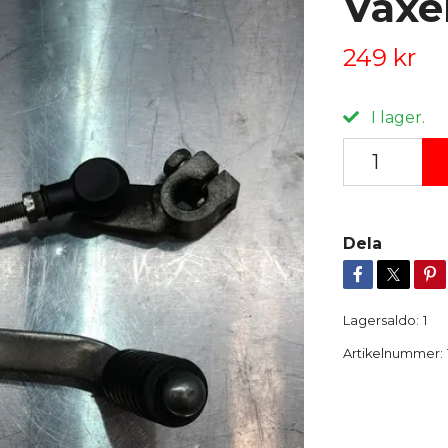
Växe
249 kr
I lager.
Dela
Lagersaldo:
1
Artikelnummer: