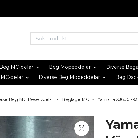
Beg MC-delar
Beg Mopeddelar
Diverse Beg
 MC-delar
Diverse Beg Mopeddelar
Beg Däc
erse Beg MC Reservdelar
Reglage MC
Yamaha XJ600 -93 
Yama