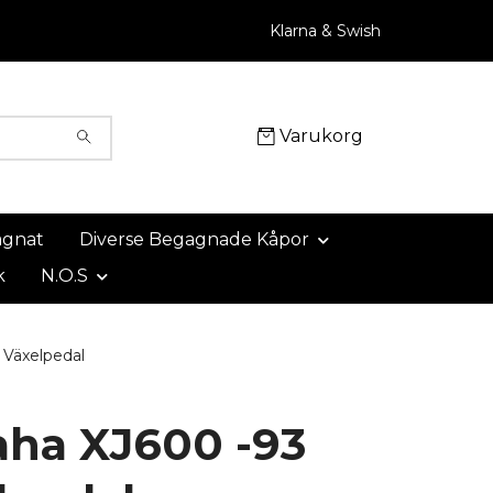
Klarna & Swish
Varukorg
agnat
Diverse Begagnade Kåpor
k
N.O.S
Växelpedal
ha XJ600 -93