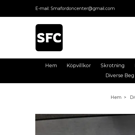
E-mail:
Smafordoncenter@gmail.com
Hem
Köpvillkor
Skrotning
Diverse Beg
Hem
Di