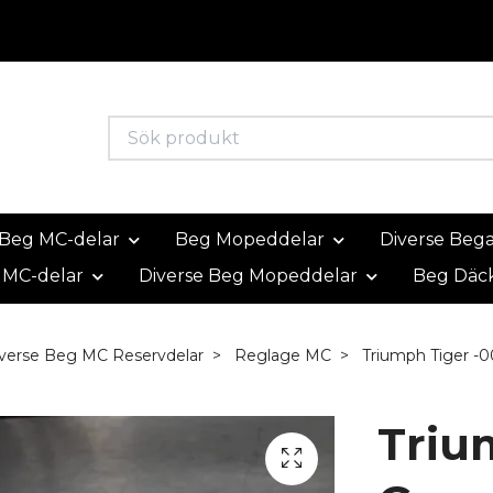
Beg MC-delar
Beg Mopeddelar
Diverse Beg
 MC-delar
Diverse Beg Mopeddelar
Beg Däc
verse Beg MC Reservdelar
Reglage MC
Triumph Tiger -0
Triu