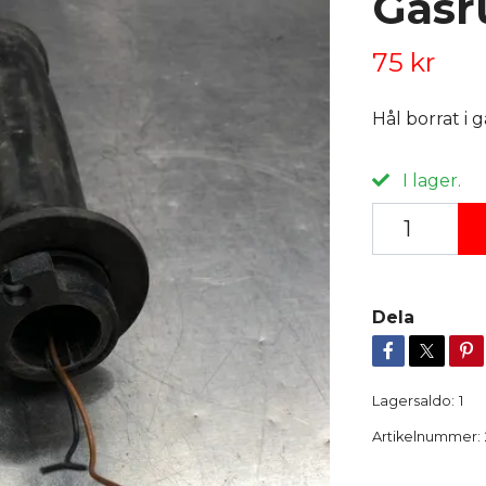
Gasr
75 kr
Hål borrat i 
I lager.
Dela
Lagersaldo:
1
Artikelnummer: