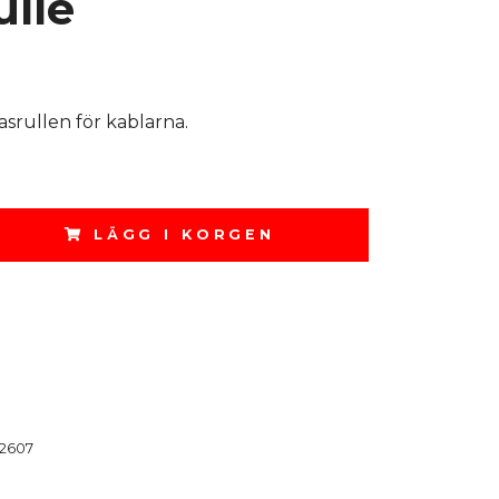
ulle
gasrullen för kablarna.
LÄGG I KORGEN
2607