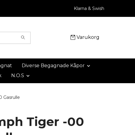
Klarna & Swish
Varukorg
agnat
Diverse Begagnade Kåpor
k
N.O.S
0 Gasrulle
mph Tiger -00