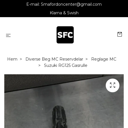
E-mail:
Smafordoncenter@gmail.com
Klarna & Swish
Hem
Diverse Beg MC Reservdelar
Reglage MC
Suzuki RG125 Gasrulle