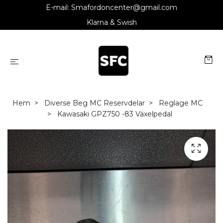
E-mail:
Smafordoncenter@gmail.com
Klarna & Swish
Hem
Diverse Beg MC Reservdelar
Reglage MC
Kawasaki GPZ750 -83 Växelpedal