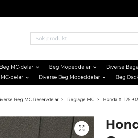
Beg MC-delar
Beg Mopeddelar
Diverse Beg
 MC-delar
Diverse Beg Mopeddelar
Beg Däc
iverse Beg MC Reservdelar
Reglage MC
Honda XL125 -03
Hond