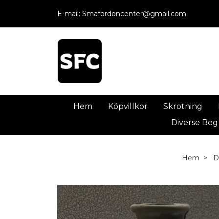
E-mail:
Smafordoncenter@gmail.com
Hem
Köpvillkor
Skrotning
Diverse Beg
Hem
D