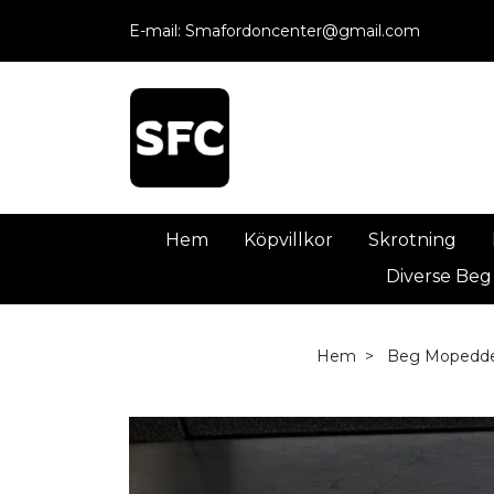
E-mail:
Smafordoncenter@gmail.com
Hem
Köpvillkor
Skrotning
Diverse Beg
Hem
Beg Mopedde