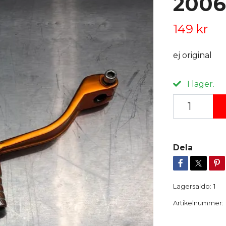
2006
149 kr
ej original
I lager.
Dela
Lagersaldo:
1
Artikelnummer: