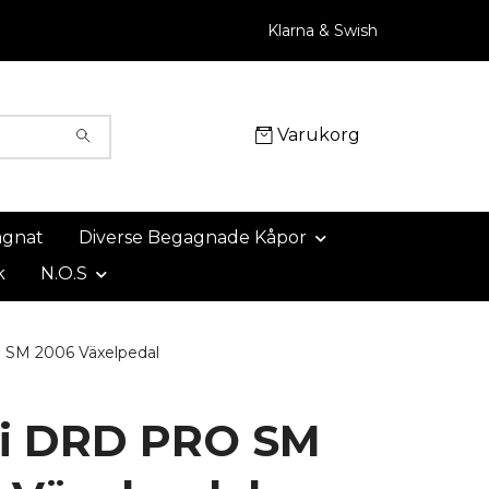
Klarna & Swish
Varukorg
agnat
Diverse Begagnade Kåpor
k
N.O.S
SM 2006 Växelpedal
i DRD PRO SM