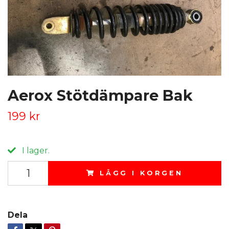
Aerox Stötdämpare Bak
199 kr
I lager.
LÄGG I KORGEN
Dela