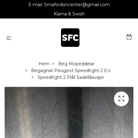
E-mail:
Smafordoncenter@gmail.com
Klarna & Swish
Hem
Beg Mopeddelar
Begagnat Peugeot Speedfight 2 EU
Speedfight 2 Plåt Sadellåsvajer