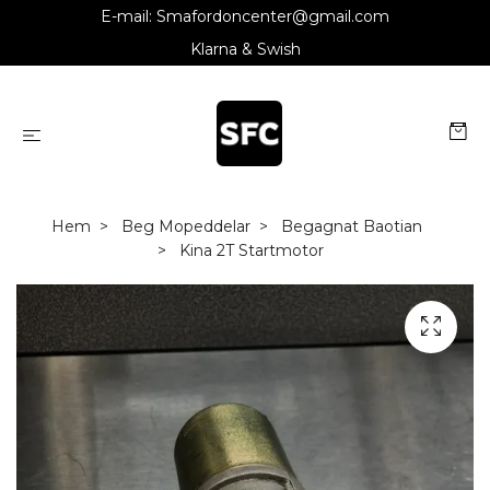
E-mail:
Smafordoncenter@gmail.com
Klarna & Swish
Hem
Beg Mopeddelar
Begagnat Baotian
Kina 2T Startmotor