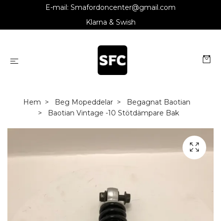
E-mail:
Smafordoncenter@gmail.com
Klarna & Swish
Hem
Beg Mopeddelar
Begagnat Baotian
Baotian Vintage -10 Stötdämpare Bak