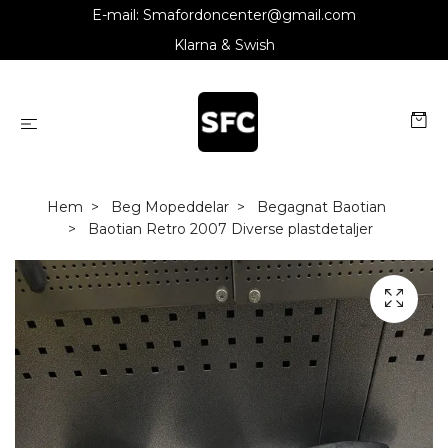
E-mail:
Smafordoncenter@gmail.com
Klarna & Swish
Hem
Beg Mopeddelar
Begagnat Baotian
Baotian Retro 2007 Diverse plastdetaljer