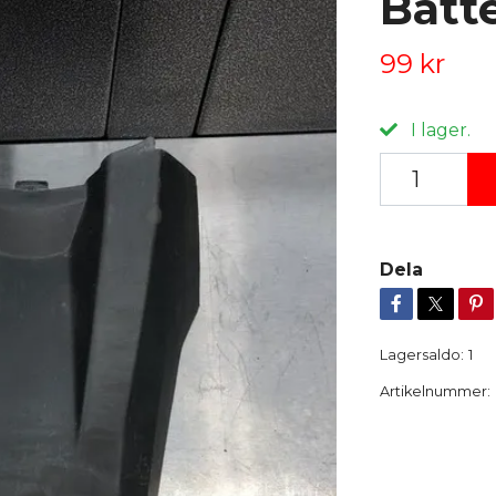
Batt
99 kr
I lager.
Dela
Lagersaldo:
1
Artikelnummer: