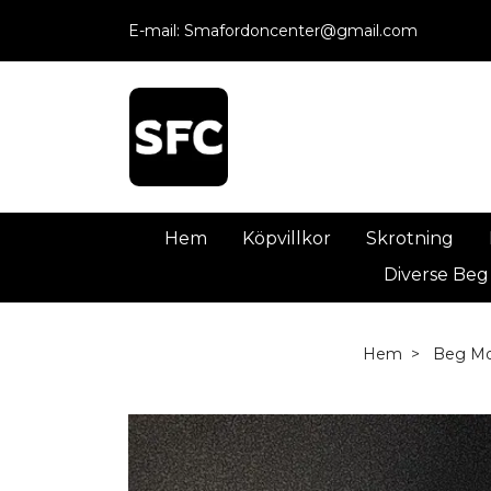
E-mail:
Smafordoncenter@gmail.com
Hem
Köpvillkor
Skrotning
Diverse Beg
Hem
Beg Mo