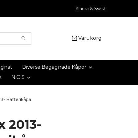
Klarna & Swish
Varukorg
agnat
Diverse Begagnade Kåpor
k
N.O.S
3- Batterikåpa
x 2013-